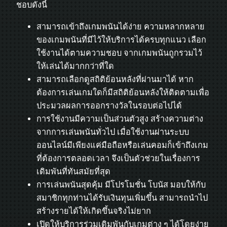
ชอบดังนี้
สามารถเข้าถึงเกมพนันได้ง่าย ความหลากหลาย
ของเกมพนันที่มีไว้ให้บริการได้ครบทุกแนว เลือก
ใช้งานได้ตามความชอบ จากเกมพนันถูกรวมไว้
ให้เล่นได้มากกว่าที่ใด
สามารถเลือกดูสถิติย้อนหลังที่ผ่านมาได้ หาก
ต้องการเล่นเกมใดก็มีสถิติย้อนหลังให้ติดตามเพื่อ
ประมวลผลการออกรางวัลในรอบต่อไปได้
การใช้งานมีความเป็นส่วนตัวสูง สร้างความต่าง
จากการเล่นพนันทั่วไป เมื่อใช้งานผ่านระบบ
ออนไลน์มีเพียงแค่มือถือหรือเล่นคอมก็เข้าถึงเกม
ที่ต้องการตลอดเวลา จึงเป็นตัวช่วยในเรื่องการ
เดิมพันที่ทันสมัยที่สุด
การเล่นพนันสุดคุ้ม มีโปรโมชั่น โบนัส มอบให้กับ
สมาชิกทุกท่านได้รับเงินทุนเพิ่มขึ้น สามารถนำไป
สร้างรายได้ให้เกิดขึ้นจริงไม่ยาก
เปิดให้บริการร่วมเดิมพันกับเกมต่าง ๆ ได้โดยง่าย