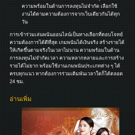
ความพร้อมในด้านการลงทุนไม่จำกัด เลือกใช้
งานได้ตามความต้องการจากเว็บเดียวกันได้ทุก
วัน
การเข้าร่วมเล่นพนันออนไลน์เป็นทางเลือกที่ตอบโจทย์
ความต้องการได้ดีที่สุด เกมพนันได้เงินจริง สร้างรายได้
ให้เกิดขึ้นตามจริงในเวลาไม่นาน ความพร้อมในด้าน
การลงทุนไม่จำกัดเวลา ความหลากหลายและการสร้าง
รายได้ไม่ยาก พร้อมใช้งานเกมพนันประเภทต่าง ๆ ได้
ครบทุกแนว หากต้องการร่วมเดิมพันเวลาใดก็ได้ตลอด
24 ชม.
อ่านเพิ่ม